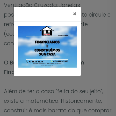
Ventilação Cruzada: Janelas
×
posicionadas para que o vento circule e
refresque a casa naturalmente
(economia na conta de ar-
condicionado!).
O Bônus Oculto: A Vantagem
Financeira
Além de ter a casa "feita do seu jeito",
existe a matemática. Historicamente,
construir é mais barato do que comprar