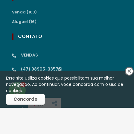
Venda (103)
Aluguel (16)
CONTATO
VENDAS
(47) 98905-3357
Esse site utiliza cookies que possibilitam sua melhor
navegação. Ao continuar, você concorda com o uso de
1
cookies.
LOCAÇÃO
Concordo
(
0
)
(47) 99646-1467
(47) 3523-1320