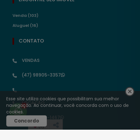
Venda (103)
Aluguel (16)
CONTATO
VENDAS
(47) 98905-3357
Esse site utiliza cookies que possibilitam sua melhor
LOCAÇÃO
navegação. Ao continuar, você concorda com o uso de
1
cookies.
(47) 99646-1467
Concordo
(
0
)
(47) 3523-1320