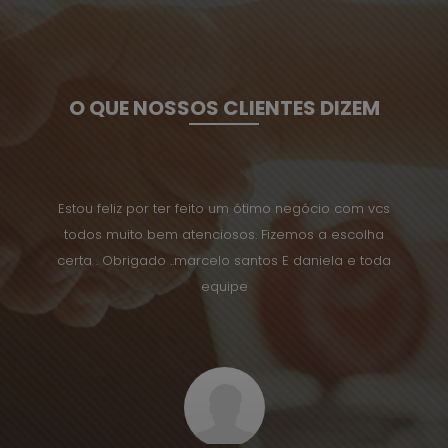
O QUE NOSSOS CLIENTES DIZEM
 nos
Estou feliz por ter feito um ótimo negócio com vcs
Tenho 
tos.
todos muito bem atenciosos. Fizemos a escolha
ossui
certa . Obrigado ..marcelo santos E daniela e toda
.
equipe
os